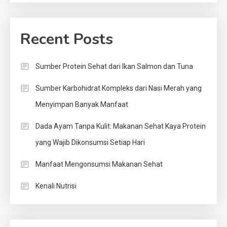
Recent Posts
Sumber Protein Sehat dari Ikan Salmon dan Tuna
Sumber Karbohidrat Kompleks dari Nasi Merah yang
Menyimpan Banyak Manfaat
Dada Ayam Tanpa Kulit: Makanan Sehat Kaya Protein
yang Wajib Dikonsumsi Setiap Hari
Manfaat Mengonsumsi Makanan Sehat
Kenali Nutrisi