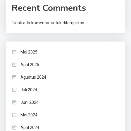
Recent Comments
Tidak ada komentar untuk ditampilkan.
Mei 2025
April 2025
Agustus 2024
Juli 2024
Juni 2024
Mei 2024
April 2024