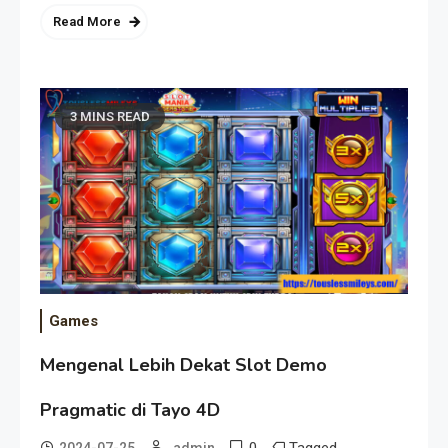
Read More
3 MINS READ
Games
Mengenal Lebih Dekat Slot Demo
Pragmatic di Tayo 4D