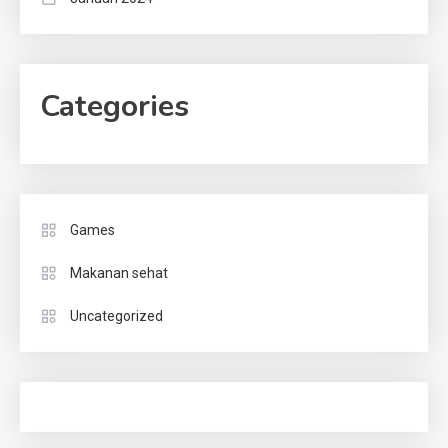
Categories
Games
Makanan sehat
Uncategorized