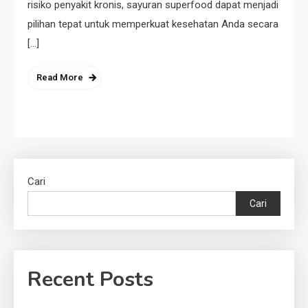
risiko penyakit kronis, sayuran superfood dapat menjadi
pilihan tepat untuk memperkuat kesehatan Anda secara
[…]
Read More
Cari
Cari
Recent Posts