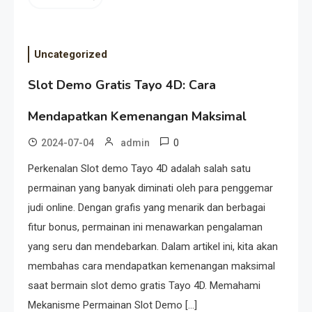
Uncategorized
Slot Demo Gratis Tayo 4D: Cara
Mendapatkan Kemenangan Maksimal
0
2024-07-04
admin
Perkenalan Slot demo Tayo 4D adalah salah satu
permainan yang banyak diminati oleh para penggemar
judi online. Dengan grafis yang menarik dan berbagai
fitur bonus, permainan ini menawarkan pengalaman
yang seru dan mendebarkan. Dalam artikel ini, kita akan
membahas cara mendapatkan kemenangan maksimal
saat bermain slot demo gratis Tayo 4D. Memahami
Mekanisme Permainan Slot Demo […]