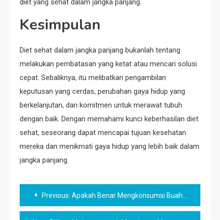
diet yang sehat dalam jangka panjang.
Kesimpulan
Diet sehat dalam jangka panjang bukanlah tentang
melakukan pembatasan yang ketat atau mencari solusi
cepat. Sebaliknya, itu melibatkan pengambilan
keputusan yang cerdas, perubahan gaya hidup yang
berkelanjutan, dan komitmen untuk merawat tubuh
dengan baik. Dengan memahami kunci keberhasilan diet
sehat, seseorang dapat mencapai tujuan kesehatan
mereka dan menikmati gaya hidup yang lebih baik dalam
jangka panjang.
Navigasi
Previous:
Apakah Benar Mengkonsumsi Buah Naga Setiap Hari Mampu Membantu Program Diet?
pos