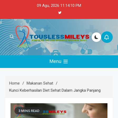
Skip
09 Agu, 2026
11:14:10 PM
to
content
Touslessmileys
Kumpulan Tips dan Informasi Makanan Sehat
Menu
Home
Makanan Sehat
Kunci Keberhasilan Diet Sehat Dalam Jangka Panjang
3 MINS READ