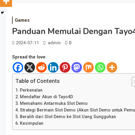
Games
Panduan Memulai Dengan Tayo
0
2024-07-11
admin
Spread the love
Table of Contents
Perkenalan
Mendaftar Akun di Tayo4D
Memahami Antarmuka Slot Demo
Strategi Bermain Slot Demo (Akun Slot Demo untuk Pemu
Beralih dari Slot Demo ke Slot Uang Sungguhan
Kesimpulan