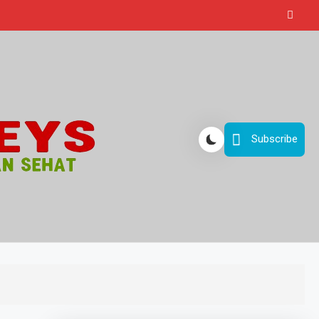
Subscribe