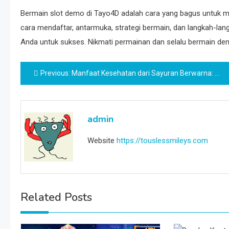
Bermain slot demo di Tayo4D adalah cara yang bagus untuk m
cara mendaftar, antarmuka, strategi bermain, dan langkah-la
Anda untuk sukses. Nikmati permainan dan selalu bermain den
Navigasi
Previous:
Manfaat Kesehatan dari Sayuran Berwarna: Apa yang Harus Anda Ketahui
pos
admin
Website
https://touslessmileys.com
Related Posts