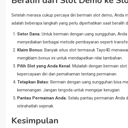
Beralih dari Slot Demo ke S
Setelah merasa cukup percaya diri bermain slot demo, Anda 
adalah beberapa langkah yang perlu diperhatikan saat beralih 
Setor Dana:
Untuk bermain dengan uang sungguhan, Anda 
menyediakan berbagai metode pembayaran seperti transfer b
Klaim Bonus:
Banyak situs slot termasuk Tayo4D menawar
mengklaim bonus ini untuk mendapatkan nilai tambahan.
Pilih Slot yang Anda Kenal:
Mulailah dengan bermain slot
kepercayaan diri dan pemahaman tentang permainan.
Tetapkan Batas:
Bermain dengan uang sungguhan bisa meng
kemenangan. Jangan tergoda untuk mengejar kerugian.
Pantau Permainan Anda:
Selalu pantau permainan Anda da
istirahatlah sejenak.
Kesimpulan