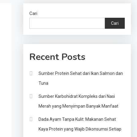
Cari
Cari
Recent Posts
Sumber Protein Sehat dari Ikan Salmon dan
Tuna
Sumber Karbohidrat Kompleks dari Nasi
Merah yang Menyimpan Banyak Manfaat
Dada Ayam Tanpa Kulit: Makanan Sehat
Kaya Protein yang Wajib Dikonsumsi Setiap