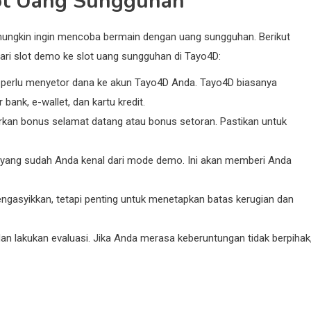
lot Uang Sungguhan
mungkin ingin mencoba bermain dengan uang sungguhan. Berikut
dari slot demo ke slot uang sungguhan di Tayo4D:
perlu menyetor dana ke akun Tayo4D Anda. Tayo4D biasanya
ank, e-wallet, dan kartu kredit.
kan bonus selamat datang atau bonus setoran. Pastikan untuk
 yang sudah Anda kenal dari mode demo. Ini akan memberi Anda
asyikkan, tetapi penting untuk menetapkan batas kerugian dan
n lakukan evaluasi. Jika Anda merasa keberuntungan tidak berpihak