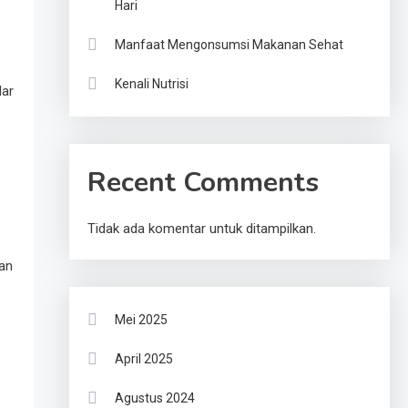
Hari
Manfaat Mengonsumsi Makanan Sehat
Kenali Nutrisi
dar
Recent Comments
Tidak ada komentar untuk ditampilkan.
an
Mei 2025
April 2025
Agustus 2024