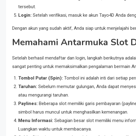
tersebut.
Login:
Setelah verifikasi, masuk ke akun Tayo4D Anda deng
Dengan akun yang sudah aktif, Anda siap untuk menjelajahi be
Memahami Antarmuka Slot 
Setelah berhasil mendaftar dan login, langkah berikutnya 
sangat penting untuk memaksimalkan pengalaman bermain Anda
Tombol Putar (Spin):
Tombol ini adalah inti dari setiap p
Taruhan:
Sebelum memutar gulungan, Anda dapat menyesua
atau mengurangi taruhan.
Paylines:
Beberapa slot memiliki garis pembayaran (payline
simbol harus muncul untuk menghasilkan kemenangan.
Menu Informasi:
Sebagian besar slot memiliki menu infor
Luangkan waktu untuk membacanya.