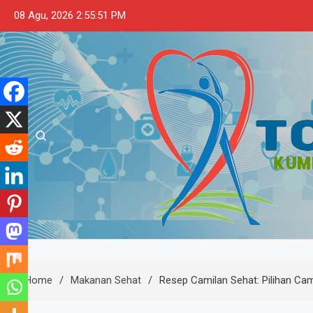
Skip
08 Agu, 2026
2:55:52 PM
to
content
Touslessmiley
Kumpulan Tips dan Informasi Makana
Home
Makanan Sehat
Resep Camilan Sehat: Pilihan C