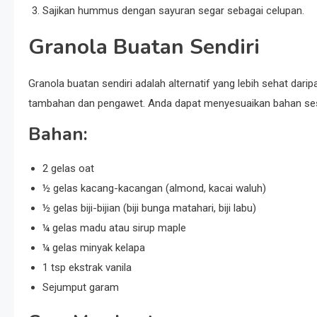
Sajikan hummus dengan sayuran segar sebagai celupan.
Granola Buatan Sendiri
Granola buatan sendiri adalah alternatif yang lebih sehat darip
tambahan dan pengawet. Anda dapat menyesuaikan bahan sesu
Bahan:
2 gelas oat
½ gelas kacang-kacangan (almond, kacai waluh)
½ gelas biji-bijian (biji bunga matahari, biji labu)
¼ gelas madu atau sirup maple
¼ gelas minyak kelapa
1 tsp ekstrak vanila
Sejumput garam