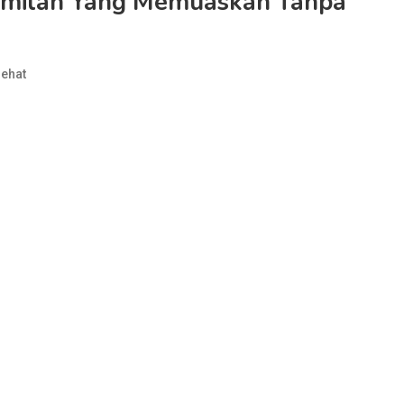
Camilan Yang Memuaskan Tanpa
ehat