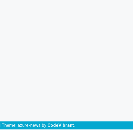
|
Theme: azure-news by
CodeVibrant
.