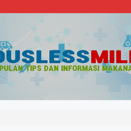
s
n Sehat