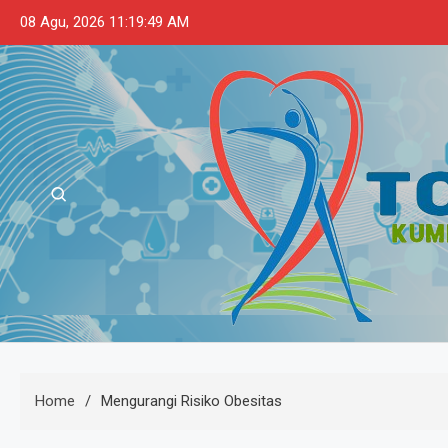
Skip
08 Agu, 2026
11:19:50 AM
to
content
Touslessmiley
Kumpulan Tips dan Informasi Makana
Home
Mengurangi Risiko Obesitas