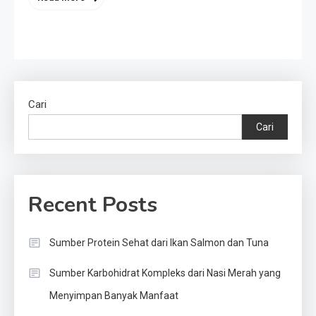
Cari
Cari
Recent Posts
Sumber Protein Sehat dari Ikan Salmon dan Tuna
Sumber Karbohidrat Kompleks dari Nasi Merah yang
Menyimpan Banyak Manfaat