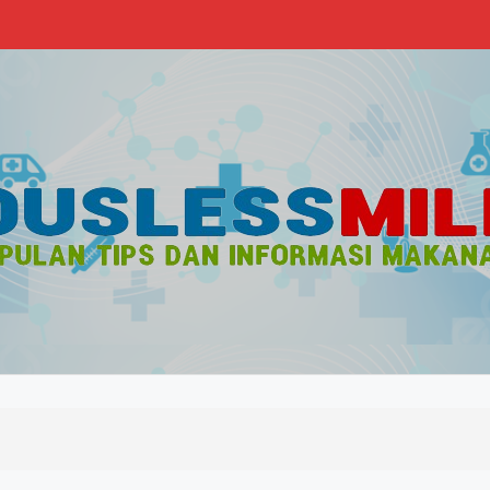
s
n Sehat