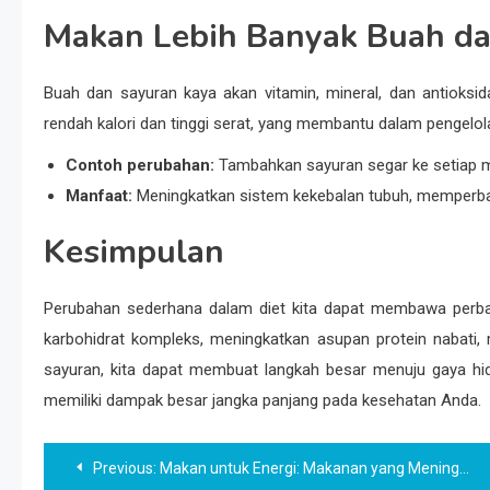
Makan Lebih Banyak Buah d
Buah dan sayuran kaya akan vitamin, mineral, dan antioksi
rendah kalori dan tinggi serat, yang membantu dalam pengelo
Contoh perubahan:
Tambahkan sayuran segar ke setiap ma
Manfaat:
Meningkatkan sistem kekebalan tubuh, memperbaiki
Kesimpulan
Perubahan sederhana dalam diet kita dapat membawa perbai
karbohidrat kompleks, meningkatkan asupan protein nabati
sayuran, kita dapat membuat langkah besar menuju gaya hid
memiliki dampak besar jangka panjang pada kesehatan Anda.
Navigasi
Previous:
Makan untuk Energi: Makanan yang Meningkatkan Vitalitas dan Stamina