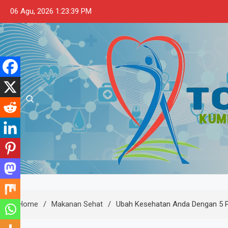
Skip
06 Agu, 2026
1:23:40 PM
to
content
Touslessmiley
Kumpulan Tips dan Informasi Makana
Home
Makanan Sehat
Ubah Kesehatan Anda Dengan 5 