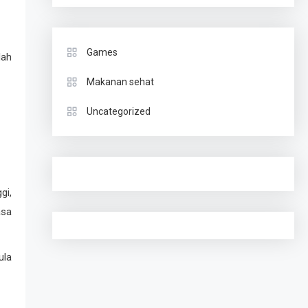
Games
dah
Makanan sehat
Uncategorized
gi,
asa
ula