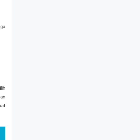
uga
lih
dan
pat