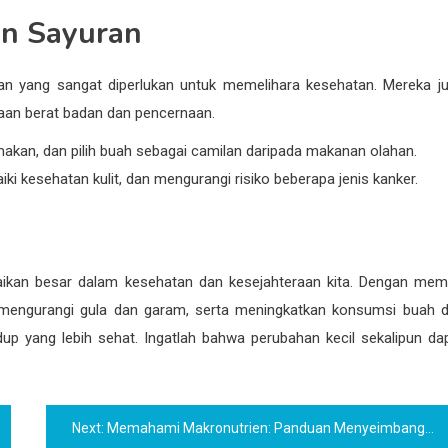
an Sayuran
dan yang sangat diperlukan untuk memelihara kesehatan. Mereka j
laan berat badan dan pencernaan.
kan, dan pilih buah sebagai camilan daripada makanan olahan.
 kesehatan kulit, dan mengurangi risiko beberapa jenis kanker.
kan besar dalam kesehatan dan kesejahteraan kita. Dengan memi
, mengurangi gula dan garam, serta meningkatkan konsumsi buah 
up yang lebih sehat. Ingatlah bahwa perubahan kecil sekalipun da
Next:
Memahami Makronutrien: Panduan Menyeimbangkan Protein, Karbohidrat, dan Lemak