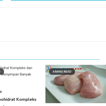
D
4 MINS READ
t
ohidrat Kompleks