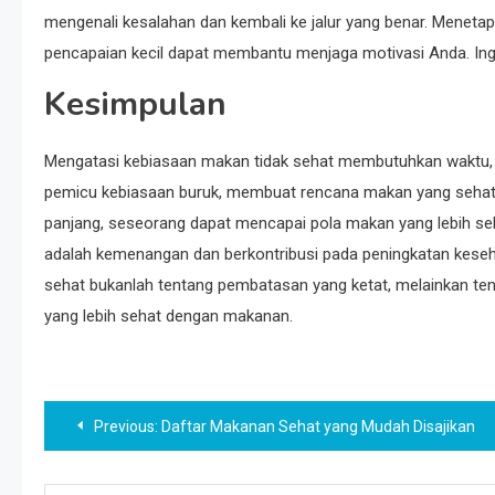
mengenali kesalahan dan kembali ke jalur yang benar. Meneta
pencapaian kecil dapat membantu menjaga motivasi Anda. Inga
Kesimpulan
Mengatasi kebiasaan makan tidak sehat membutuhkan waktu, k
pemicu kebiasaan buruk, membuat rencana makan yang sehat
panjang, seseorang dapat mencapai pola makan yang lebih seh
adalah kemenangan dan berkontribusi pada peningkatan keseh
sehat bukanlah tentang pembatasan yang ketat, melainkan t
yang lebih sehat dengan makanan.
Navigasi
Previous:
Daftar Makanan Sehat yang Mudah Disajikan
pos