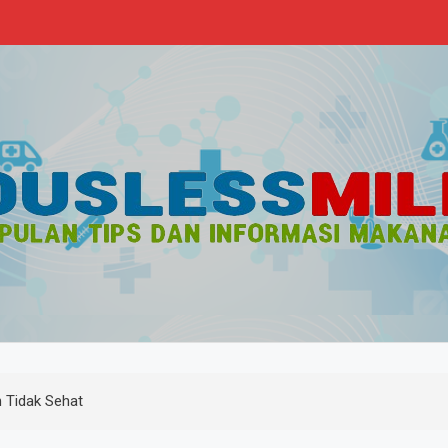
s
n Sehat
 Tidak Sehat