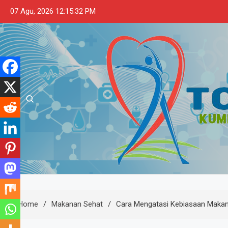
Skip
07 Agu, 2026
12:15:33 PM
to
content
Touslessmiley
Kumpulan Tips dan Informasi Makana
Home
Makanan Sehat
Cara Mengatasi Kebiasaan Makan