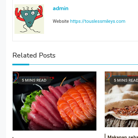
admin
Website
https://touslessmileys.com
Related Posts
5 MINS READ
5 MINS REA
Makanan seha