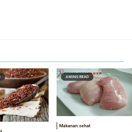
D
4 MINS READ
Makanan sehat
t